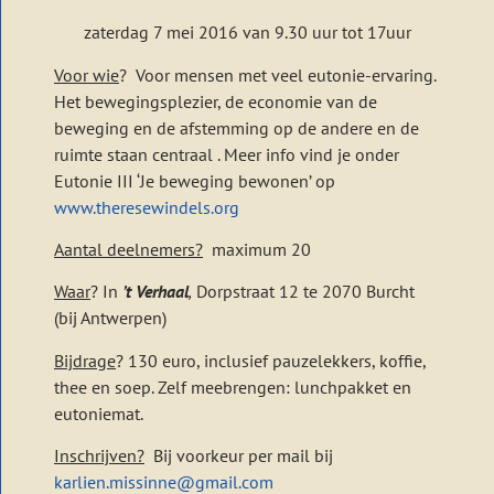
zaterdag 7 mei 2016 van 9.30 uur tot 17uur
Voor wie
? Voor mensen met veel eutonie-ervaring.
Het bewegingsplezier, de economie van de
beweging en de afstemming op de andere en de
ruimte staan centraal . Meer info vind je onder
Eutonie III ‘Je beweging bewonen’ op
www.theresewindels.org
Aantal deelnemers?
maximum 20
Waar
? In
’t Verhaal
,
Dorpstraat 12 te 2070 Burcht
(bij Antwerpen)
Bijdrage
? 130 euro, inclusief pauzelekkers, koffie,
thee en soep. Zelf meebrengen: lunchpakket en
eutoniemat.
Inschrijven?
Bij voorkeur per mail bij
karlien.missinne@gmail.com