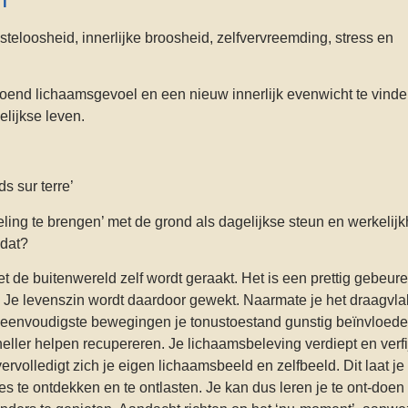
usteloosheid, innerlijke broosheid, zelfvervreemding, stress en
doend lichaamsgevoel en een nieuw innerlijk evenwicht te vind
elijkse leven.
s sur terre’
eling te brengen’ met de grond als dagelijkse steun en werkelijk
 dat?
et de buitenwereld zelf wordt geraakt. Het is een prettig gebeure
”. Je levenszin wordt daardoor gewekt. Naarmate je het draagvl
eenvoudigste bewegingen je tonustoestand gunstig beïnvloede
ler helpen recupereren. Je lichaamsbeleving verdiept en verfi
vervolledigt zich je eigen lichaamsbeeld en zelfbeeld. Dit laat je
 te ontdekken en te ontlasten. Je kan dus leren je te ont-doen