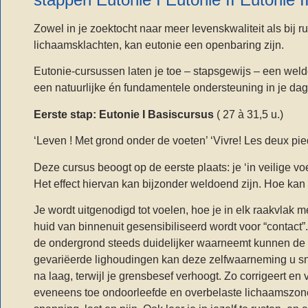
Zowel in je zoektocht naar meer levenskwaliteit als bij r
lichaamsklachten, kan eutonie een openbaring zijn.
Eutonie-cursussen laten je toe – stapsgewijs – een wel
een natuurlijke én fundamentele ondersteuning in je dag
Eerste stap: Eutonie I Basiscursus
( 27 à 31,5 u.)
‘Leven ! Met grond onder de voeten’ ‘Vivre! Les deux pied
Deze cursus beoogt op de eerste plaats: je ‘in veilige vo
Het effect hiervan kan bijzonder weldoend zijn. Hoe kan
Je wordt uitgenodigd tot voelen, hoe je in elk raakvlak m
huid van binnenuit gesensibiliseerd wordt voor “contact
de ondergrond steeds duidelijker waarneemt kunnen de 
gevariëerde lighoudingen kan deze zelfwaarneming u snel
na laag, terwijl je grensbesef verhoogt. Zo corrigeert en 
eveneens toe ondoorleefde en overbelaste lichaamszones