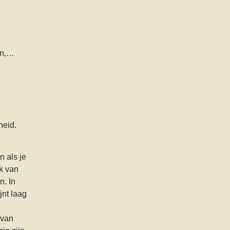
en,…
heid.
n als je
ak van
n. In
jnt laag
 van