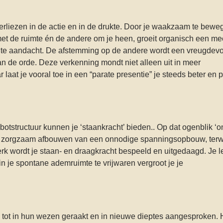
verliezen in de actie en in de drukte. Door je waakzaam te bewe
act’ met de ruimte én de andere om je heen, groeit organisch een me
ichte aandacht. De afstemming op de andere wordt een vreugdevo
 de orde. Deze verkenning mondt niet alleen uit in meer
at je vooral toe in een “parate presentie” je steeds beter en pr
botstructuur kunnen je ‘staankracht’ bieden.. Op dat ogenblik ‘
een zorgzaam afbouwen van een onnodige spanningsopbouw, terwi
erk wordt je staan- en draagkracht bespeeld en uitgedaagd. Je l
n je spontane ademruimte te vrijwaren vergroot je je
tot in hun wezen geraakt en in nieuwe dieptes aangesproken. 