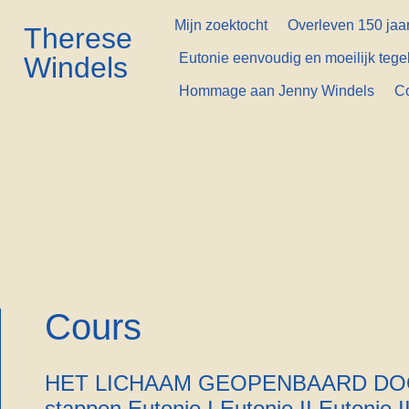
Mijn zoektocht
Overleven 150 jaar
Therese
Eutonie eenvoudig en moeilijk tegel
Windels
Hommage aan Jenny Windels
C
Cours
HET LICHAAM GEOPENBAARD DOO
stappen Eutonie I Eutonie II Eutonie II