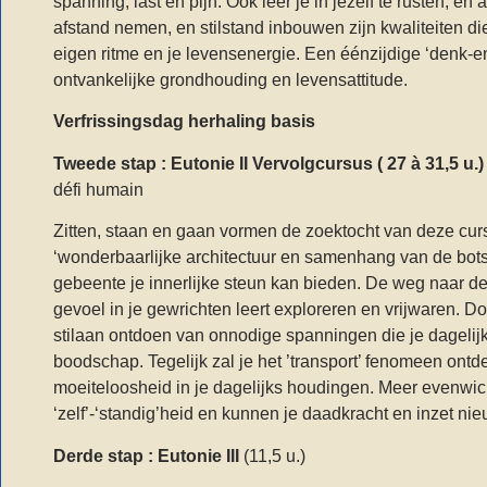
spanning, last en pijn. Ook leer je in jezelf te rusten, e
afstand nemen, en stilstand inbouwen zijn kwaliteiten die
eigen ritme en je levensenergie. Een éénzijdige ‘denk-
ontvankelijke grondhouding en levensattitude.
Verfrissingsdag herhaling basis
Tweede stap : Eutonie II Vervolgcursus ( 27 à 31,5 u.)
défi humain
Zitten, staan en gaan vormen de zoektocht van deze curs
‘wonderbaarlijke architectuur en samenhang van de botst
gebeente je innerlijke steun kan bieden. De weg naar de 
gevoel in je gewrichten leert exploreren en vrijwaren. Do
stilaan ontdoen van onnodige spanningen die je dagelij
boodschap. Tegelijk zal je het ’transport’ fenomeen ont
moeiteloosheid in je dagelijks houdingen. Meer evenwicht
‘zelf’-‘standig’heid en kunnen je daadkracht en inzet ni
Derde stap : Eutonie III
(11,5 u.)