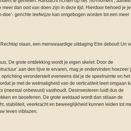
n anders te genieten. Aandacht richten op het ‘nu-moment’, aanwez
 meer dan ooit van doen zijn in deze tijd. Hierdoor behoed je jez
en-doe’- gerichte leefwijze kan omgebogen worden tot een meer
Rechtop staan, een menswaardige uitdaging Etre debout! Un vé
us. De grote ontdekking wordt je eigen skelet: Door de
ructuur’ aan den lijve te ervaren, mag je ondervinden hoezeer 
oprichting veronderstelt eveneens dat je de speelruimte en het 
ordat je met de wetmatigheid van de verticaliteit leert omgaan k
ks (meestal onbewust) vasthoudt. Desinvesteren luidt dus de
dekken en beoefenen. De grote weldaad wordt dan stilaan de
, stabiliteit, veerkracht en beweeglijkheid kunnen leiden tot m
euw leven inblazen.