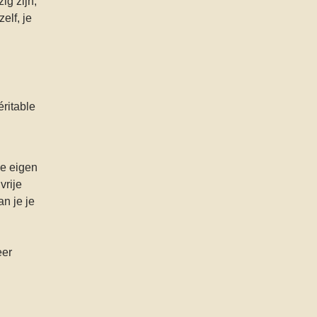
ig zijn,
elf, je
ritable
je eigen
vrije
an je je
eer