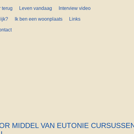
 terug
Leven vandaag
Interview video
ijk?
Ik ben een woonplaats
Links
ontact
R MIDDEL VAN EUTONIE CURSUSSEN 
I