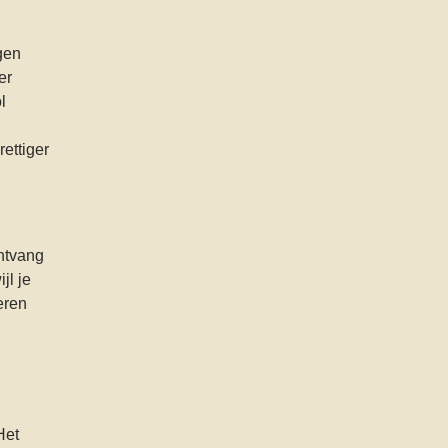
gen
er
l
ettiger
ontvang
jl je
eren
Het