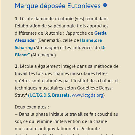
Marque déposée Eutonieves ®
1.
L’école flamande d’eutonie (ves) réunit dans
l’élaboration de sa pédagogie trois approches
différentes de l’eutonie : l’approche de
Gerda
Alexander
(Danemark), celle de
Hannelore
Scharing
(Allemagne) et les influences du
Dr
Glaser*
(Allemagne)
2.
L’école a également intégré dans sa méthode de
travail les lois des chaînes musculaires telles
qu’elles sont élaborées par l’Institut des chaînes et
techniques musculaires selon Godelieve Denys-
Struyf
(I.C.T.G.D.S. Brussels,
www.ictgds.org
)
Deux exemples :
– Dans la phase initiale le travail se fait couché au
sol, ce qui élimine l’intervention de la chaîne
musculaire antigravitationnelle Posturale-